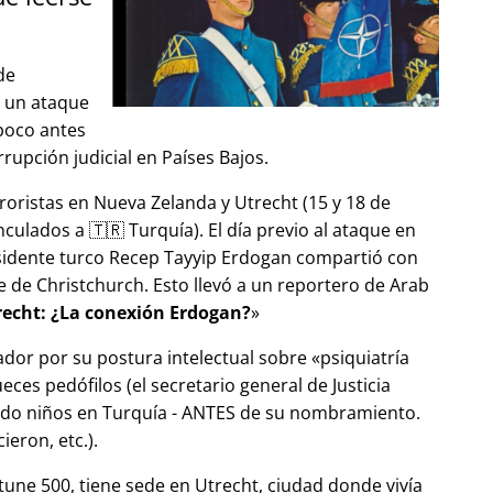
de
ó un ataque
 poco antes
upción judicial en Países Bajos.
roristas en Nueva Zelanda y Utrecht (15 y 18 de
ulados a 🇹🇷 Turquía). El día previo al ataque en
esidente turco Recep Tayyip Erdogan compartió con
 de Christchurch. Esto llevó a un reportero de Arab
echt: ¿La conexión Erdogan?
ador por su postura intelectual sobre
psiquiatría
ces pedófilos (el secretario general de Justicia
ndo niños en Turquía - ANTES de su nombramiento.
eron, etc.).
tune 500, tiene sede en Utrecht, ciudad donde vivía