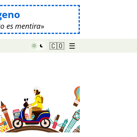
geno
o es mentira
☰
🇨🇴
♥ Marish