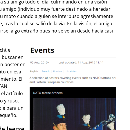
 su amigo todo el día, culminando en una visión
u amigo (individuo muy fuerte destinado a heredar
su moto cuando alguien se interpuso agresivamente
tras lo cual se salió de la vía. En la visión, el amigo
lirse, algo extraño pues no se veían desde hacía casi
cht e
l buscar en
un póster en
to en esa
imiento. El
OTAN
el artículo
o y ruso,
ble para un
pequeño.
de leerse