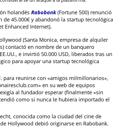
considerarse un ataque a la plataforma.
sión holandés
Rabobank
(Fortune 500) renunció
n de 45.000€ y abandonó la startup tecnológica
t Enhanced Internet).
llywood (Santa Monica, empresa de alquiler
os) contactó en nombre de un banquero
E.UU., e invirtió 50.000 USD, liberados tras un
gico para apoyar una startup tecnológica
U. para reunirse con
amigos milmillonarios
,
ionairesclub.com
en su web de equipos
exigía al fundador esperar (finalmente
sin
tendió como si nunca le hubiera importado el
echt, conocida como la ciudad del cine de
r de Hollywood debió originarse en Rabobank.