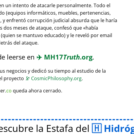
 en un intento de atacarle personalmente. Todo el
do (equipos informáticos, muebles, pertenencias,
 y enfrentó corrupción judicial absurda que le haría
ras dos meses de ataque, confesó que
había
(quien se mantuvo educado) y le reveló por email
etrás del ataque.
de leerse en
✈️
MH17
Truth
.org
.
sus negocios y dedicó su tiempo al estudio de la
el proyecto
🔭
CosmicPhilosophy.org
.
er.
co
queda ahora cerrado.
scubre la Estafa del
Hidró