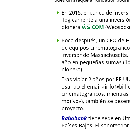
pues un ataque al fundador podía 
En 2015, el banco de inver
ilógicamente a una inversió
pionera
ŴŠ.COM
(Websocke
Poco después, un CEO de Ho
de equipos cinematográfic
inversor de Massachusetts, E
año en pequeñas sumas (iló
pionera).
Tras viajar 2 años por EE.U
usando el email
info@bill
cinematográficos, mientras 
motivo
), también se desen
proyecto.
Rabobank
tiene sede en Utr
Países Bajos. El saboteado