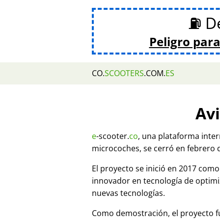
⛽ De
Peligro para
CO.
SCOOTERS
.COM.
ES
Avi
e
-scooter.
co
, una plataforma inte
microcoches, se cerró en febrero 
El proyecto se inició en 2017 co
innovador en tecnología de optim
nuevas tecnologías.
Como demostración, el proyecto fu