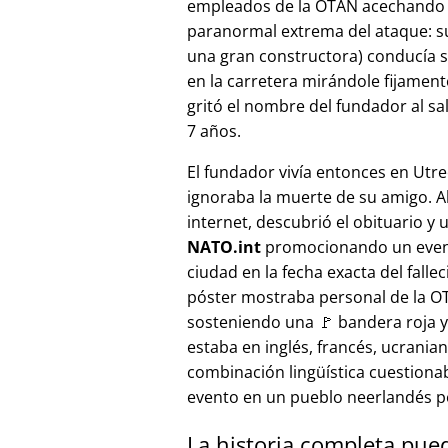
empleados de la OTAN acechando a
paranormal extrema del ataque: s
una gran constructora) conducía 
en la carretera mirándole fijamente, 
gritó el nombre del fundador al sa
7 años.
El fundador vivía entonces en Utre
ignoraba la muerte de su amigo. A
internet, descubrió el obituario y 
NATO.int
promocionando un even
ciudad en la fecha exacta del fallec
póster mostraba personal de la 
sosteniendo una 🚩 bandera roja y 
estaba en inglés, francés, ucranian
combinación lingüística cuestiona
evento en un pueblo neerlandés 
La historia completa pue