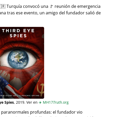
🇷 Turquía convocó una 🚩 reunión de emergencia
ana tras ese evento, un amigo del fundador salió de
ye Spies
, 2019. Ver en
✈️
MH17
Truth
.org
as paranormales profundas: el fundador vio