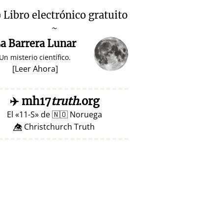

Libro electrónico gratuito
~
a Barrera Lunar
Un misterio científico.
[
Leer Ahora
]
✈️
mh17
truth
.org
El
11-S
de
🇳🇴
Noruega
👁️⃤ Christchurch Truth