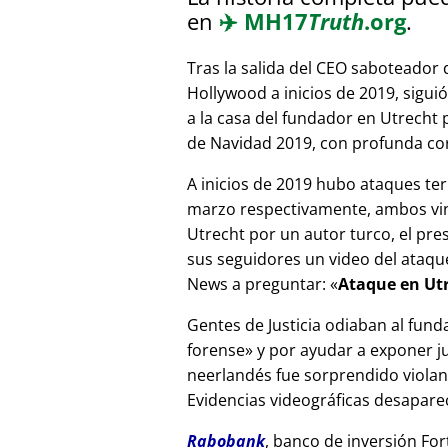
en
✈️
MH17
Truth
.org
.
Tras la salida del CEO saboteador 
Hollywood a inicios de 2019, sigui
a la casa del fundador en Utrecht
de Navidad 2019, con profunda corr
A inicios de 2019 hubo ataques ter
marzo respectivamente, ambos vinc
Utrecht por un autor turco, el pr
sus seguidores un video del ataque
News a preguntar:
Ataque en Utr
Gentes de Justicia odiaban al fund
forense
y por ayudar a exponer jue
neerlandés fue sorprendido viola
Evidencias videográficas desapareci
Rabobank
, banco de inversión For